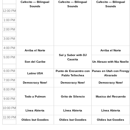
Cafecito — Bilingual
Cafecito — Bilingual
Cafecito — Bilingual
Sounds
Sounds
Sounds
12:00 PM
1:00 PM
2:00 PM
3:00 PM
4:00 PM
Arriba el Norte
Arriba el Norte
Sal y Sabor with DJ
5:00 PM
Causita
Son del Caribe
Un Abrazo with Nia Noelle
6:00 PM
Punto de Encuentro con
Panas en Utah con Frengy
Latino USA
Pablo Tellechea
Alvarado
7:00 PM
Democracy Now!
Democracy Now!
Democracy Now!
8:00 PM
Todo a Pulmon
Grito de Silencio
Musica del Recuerdo
9:00 PM
10:00 PM
Línea Abierta
Línea Abierta
Línea Abierta
11:00 PM
Oldies but Goodies
Oldies but Goodies
Oldies but Goodies